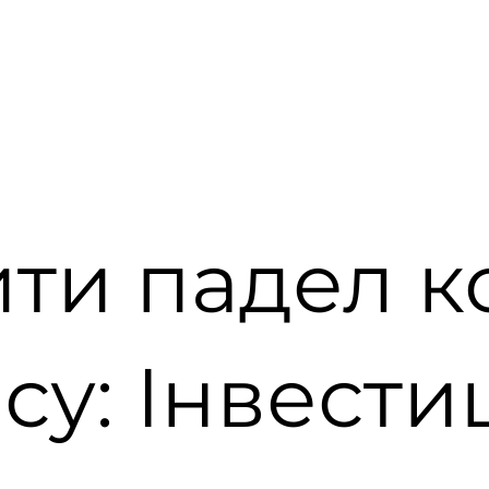
ити падел к
су: Інвестиц