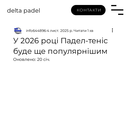
delta padel
КОНТАКТИ
info644896
4 лист. 2025 р.
Читати 1 хв
У 2026 році Падел-теніс
буде ще популярнішим
Оновлено:
20 січ.