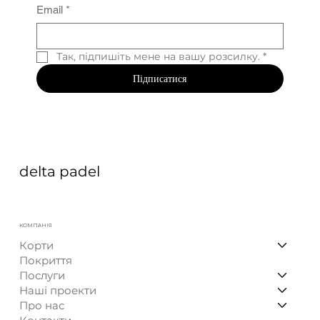
Email
*
Так, підпишіть мене на вашу розсилку.
*
Підписатися
delta padel
КОМПАНІЯ
Корти
Покриття
Послуги
Наші проекти
Про нас