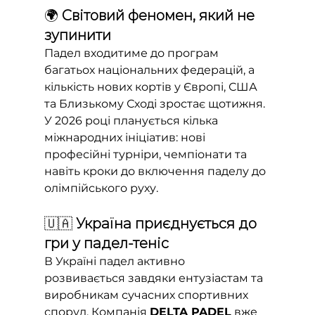
🌍 
Світовий феномен, який не 
зупинити
Падел входитиме до програм 
багатьох національних федерацій, а 
кількість нових кортів у Європі, США 
та Близькому Сході зростає щотижня. 
У 2026 році планується кілька 
міжнародних ініціатив: нові 
професійні турніри, чемпіонати та 
навіть кроки до включення паделу до 
олімпійського руху.
🇺🇦 
Україна приєднується до 
гри у падел-теніс
В Україні падел активно 
розвивається завдяки ентузіастам та 
виробникам сучасних спортивних 
споруд. Компанія 
DELTA PADEL
 вже 