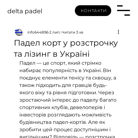
delta padel
КОНТАКТИ
info644896
2 лип.
Читати 3 хв
Падел корт у розстрочку
та лізинг в Україні
Падел — це спорт, який стрімко 
набирає популярність в Україні. Він 
поєднує елементи тенісу та сквошу, а 
також підходить для гравців будь-
якого віку та рівня підготовки. Через 
зростаючий інтерес до паделу багато 
спортивних клубів, девелоперів і 
інвесторів розглядають можливість 
будівництва падел-кортів. Але як 
зробити цей процес доступнішим і 
вигіднішим? Відповідь — розстрочка 