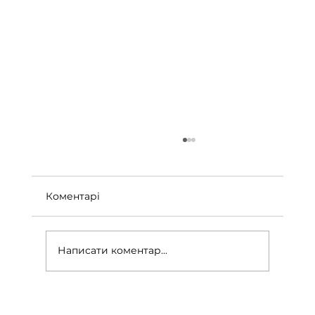
Коментарі
Написати коментар...
Окупність падел-кортів: ключові