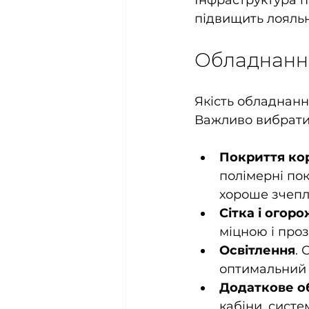
Інфраструктура п
підвищить лояльні
Обладнання
Якість обладнанн
Важливо вибрати 
Покриття ко
полімерні пок
хороше зчепл
Сітка і огоро
міцною і про
Освітлення
. 
оптимальний 
Додаткове о
кабіни, сист