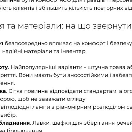
овинна бути комфортною для гравців і персона
сть клієнтів і збільшить кількість повторних ві
 та матеріали: на що звернути
я безпосередньо впливає на комфорт і безпеку 
надійні матеріали та інвентар.
рту
. Найпопулярніші варіанти - штучна трава аб
риття. Вони мають бути зносостійкими і забез
ення.
жа
. Сітка повинна відповідати стандартам, а ог
зорою, щоб не заважати огляду.
Світлодіодні лампи з рівномірним розподілом сві
вибір.
бладнання
. Лавки, шафки для зберігання речей
ема бронювання.