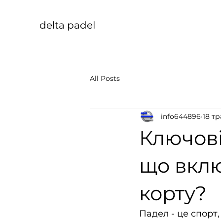
delta padel
All Posts
info644896
18 тр
Ключові
що вклю
корту?
Падел - це спорт,