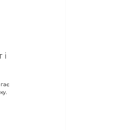
 і 
гає 
ку.