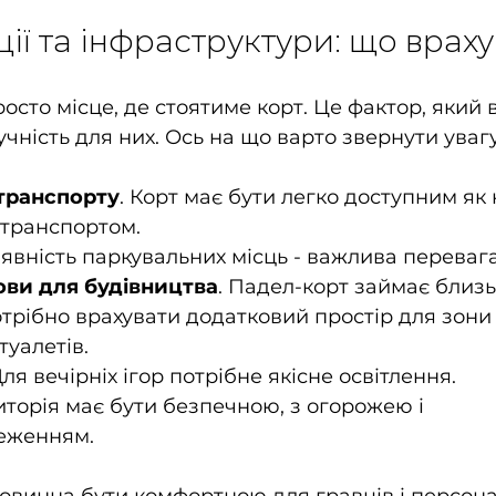
ії та інфраструктури: що врах
росто місце, де стоятиме корт. Це фактор, який 
зручність для них. Ось на що варто звернути увагу
транспорту
. Корт має бути легко доступним як н
транспортом.
аявність паркувальних місць - важлива перевага
ови для будівництва
. Падел-корт займає близь
отрібно врахувати додатковий простір для зони 
туалетів.
Для вечірніх ігор потрібне якісне освітлення.
риторія має бути безпечною, з огорожею і 
еженням.