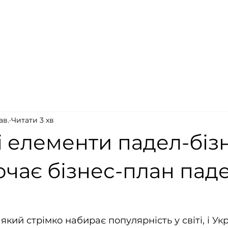
ав.
Читати 3 хв
 елементи падел-бізн
чає бізнес-план пад
 який стрімко набирає популярність у світі, і Укр