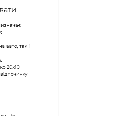
увати
визначає 
:
а авто, так і 
.
ко 20х10 
відпочинку, 