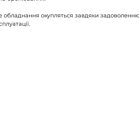
не обладнання окупляться завдяки задоволенню к
плуатації.