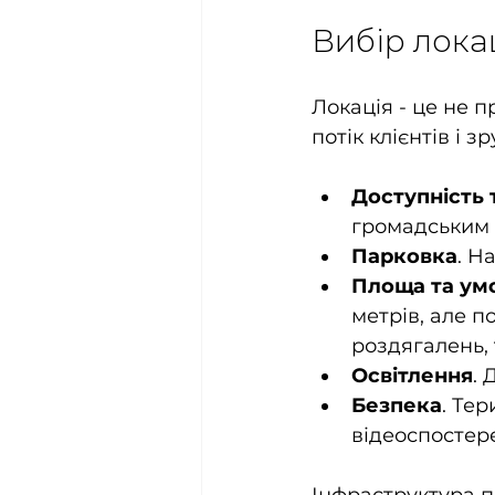
Вибір локац
Локація - це не п
потік клієнтів і 
Доступність 
громадським 
Парковка
. Н
Площа та ум
метрів, але п
роздягалень, 
Освітлення
. 
Безпека
. Те
відеоспостер