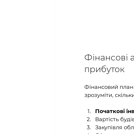
Фінансові а
прибуток
Фінансовий план 
зрозуміти, скільк
Початкові ін
Вартість буді
Закупівля об