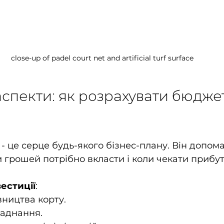
close-up of padel court net and artificial turf surface
спекти: як розрахувати бюджет
- це серце будь-якого бізнес-плану. Він допома
и грошей потрібно вкласти і коли чекати прибут
вестиції
:
вництва корту.
ладнання.