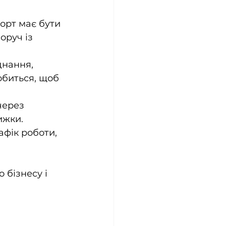
орт має бути 
оруч із 
днання, 
обиться, щоб 
через 
ижки.
афік роботи, 
бізнесу і 