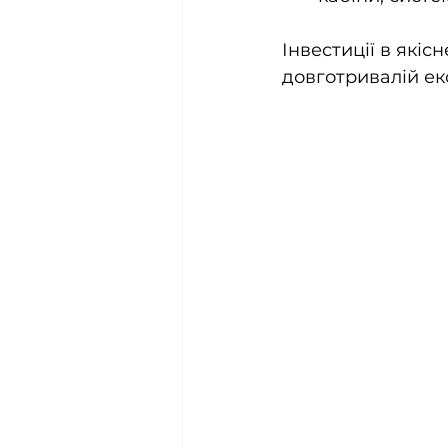
Інвестиції в якіс
довготривалій екс