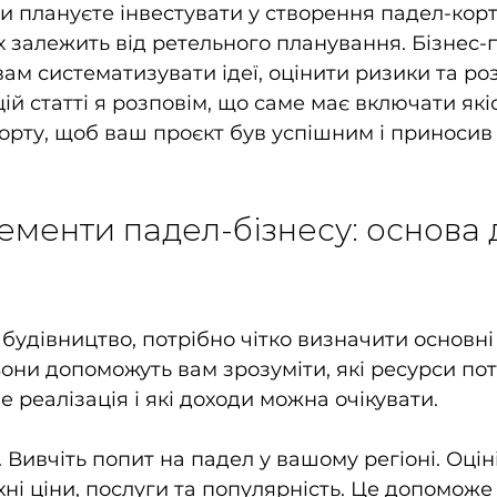
и плануєте інвестувати у створення падел-корт
іх залежить від ретельного планування. Бізнес-
ам систематизувати ідеї, оцінити ризики та ро
цій статті я розповім, що саме має включати які
орту, щоб ваш проєкт був успішним і приносив 
ементи падел-бізнесу: основа 
будівництво, потрібно чітко визначити основні 
они допоможуть вам зрозуміти, які ресурси потр
е реалізація і які доходи можна очікувати.
. Вивчіть попит на падел у вашому регіоні. Оціні
їхні ціни, послуги та популярність. Це допомож