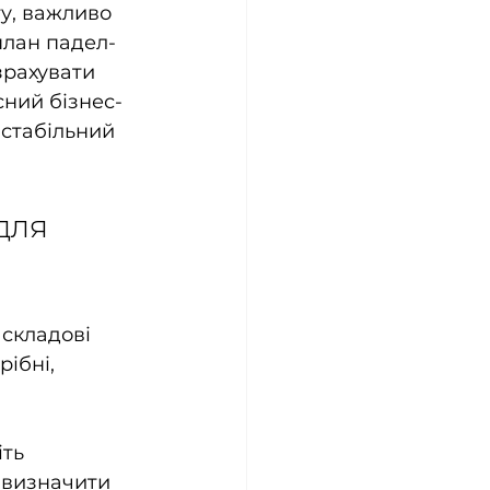
у, важливо 
план падел-
зрахувати 
сний бізнес-
стабільний 
для 
складові 
ібні, 
ть 
е визначити 