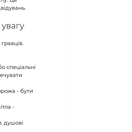
лу. Це 
двідувань.
 увагу
гравців. 
о спеціальні 
печувати 
орожа - бути 
тла - 
, душові 