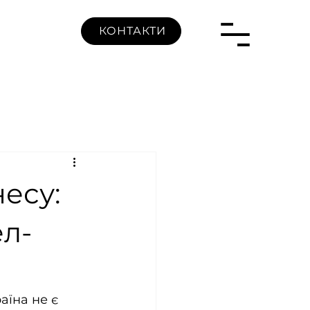
КОНТАКТИ
есу:
ел-
аїна не є 