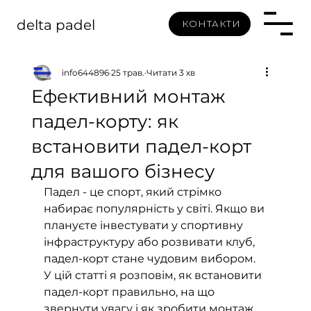
delta padel
КОНТАКТИ
info644896
25 трав.
Читати 3 хв
Ефективний монтаж
падел-корту: як
встановити падел-корт
для вашого бізнесу
Падел - це спорт, який стрімко 
набирає популярність у світі. Якщо ви 
плануєте інвестувати у спортивну 
інфраструктуру або розвивати клуб, 
падел-корт стане чудовим вибором. 
У цій статті я розповім, як встановити 
падел-корт правильно, на що 
звернути увагу і як зробити монтаж 