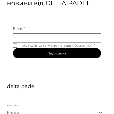
новини від DELTA PADEL.
Email
*
Так, підпишіть мене на вашу розсилку.
*
Підписатися
delta padel
КОМПАНІЯ
Корти